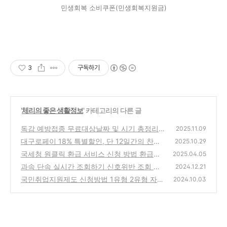
민생회복 소비쿠폰(민생회복지원금)
3
구독하기
'
체리의 좋은 생활정보
' 카테고리의 다른 글
독감 예방접종 무료대상날짜 및 시기 총정리
2025.11.09
대구로페이 18% 특별할인, 단 12일간의 찬스!
(0)
2025.10.29
| 코리아 그랜드 페스티벌 지역(대구) 소비 혜
국세청 원클릭 환급 서비스 신청 방법 환급시
2025.04.05
택
기 신청시 필요한 정보 총정리
(0)
과속 단속 실시간 조회하기 신호위반 조회 과
(0)
2024.12.21
태료 납부
국민취업지원제도 신청방법 1유형 2유형 자격
(2)
2024.10.03
지원내용 고용24 홈페이지
(3)