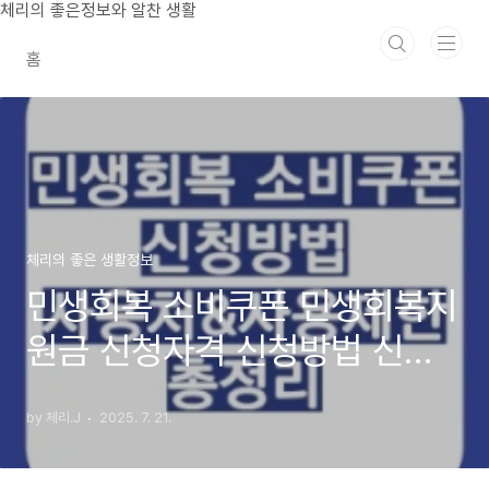
본문 바로가기
체리의 좋은정보와 알찬 생활
홈
체리의 좋은 생활정보
민생회복 소비쿠폰 민생회복지
원금 신청자격 신청방법 신청
요일 사용처 총정리
by 체리.J
2025. 7. 21.